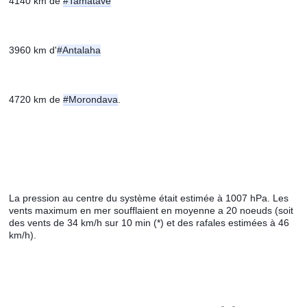
4140 km de 
#Tamatave
3960 km d'
#Antalaha
4720 km de 
#Morondava
.
La pression au centre du système était estimée à 1007 hPa. Les 
vents maximum en mer soufflaient en moyenne a 20 noeuds (soit 
des vents de 34 km/h sur 10 min (*) et des rafales estimées à 46 
km/h).