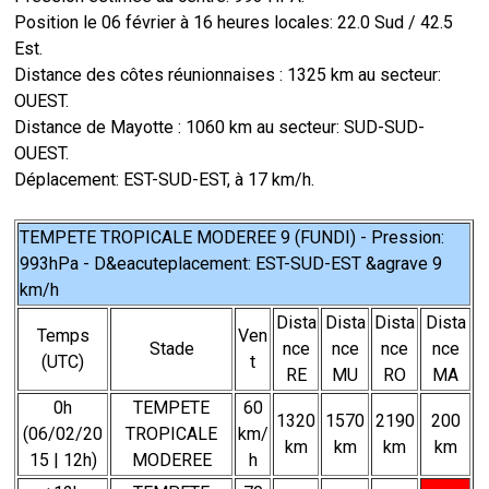
Position le 06 février à 16 heures locales: 22.0 Sud / 42.5
Est.
Distance des côtes réunionnaises : 1325 km au secteur:
OUEST.
Distance de Mayotte : 1060 km au secteur: SUD-SUD-
OUEST.
Déplacement: EST-SUD-EST, à 17 km/h.
TEMPETE TROPICALE MODEREE 9 (FUNDI) - Pression:
993hPa - D&eacuteplacement: EST-SUD-EST &agrave 9
km/h
Dista
Dista
Dista
Dista
Temps
Ven
Stade
nce
nce
nce
nce
(UTC)
t
RE
MU
RO
MA
0h
TEMPETE
60
1320
1570
2190
200
(06/02/20
TROPICALE
km/
km
km
km
km
15 | 12h)
MODEREE
h