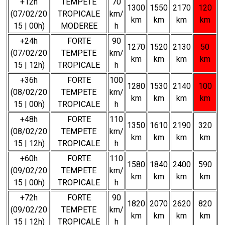
+12h
TEMPETE
70
1300
1550
2170
120
(07/02/20
TROPICALE
km/
km
km
km
km
15 | 00h)
MODEREE
h
+24h
FORTE
90
1270
1520
2130
50
(07/02/20
TEMPETE
km/
km
km
km
km
15 | 12h)
TROPICALE
h
+36h
FORTE
100
1280
1530
2140
100
(08/02/20
TEMPETE
km/
km
km
km
km
15 | 00h)
TROPICALE
h
+48h
FORTE
110
1350
1610
2190
320
(08/02/20
TEMPETE
km/
km
km
km
km
15 | 12h)
TROPICALE
h
+60h
FORTE
110
1580
1840
2400
590
(09/02/20
TEMPETE
km/
km
km
km
km
15 | 00h)
TROPICALE
h
+72h
FORTE
90
1820
2070
2620
820
(09/02/20
TEMPETE
km/
km
km
km
km
15 | 12h)
TROPICALE
h