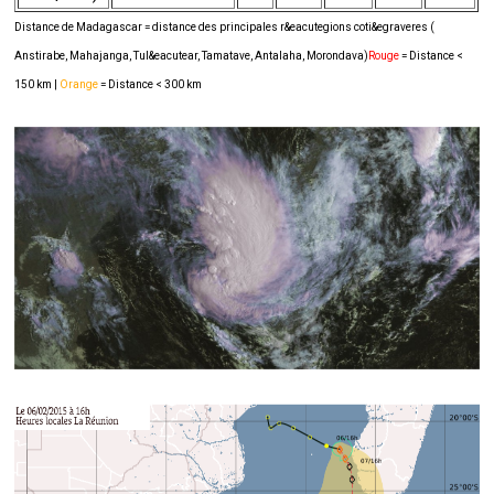
Distance de Madagascar = distance des principales r&eacutegions coti&egraveres (
Anstirabe, Mahajanga, Tul&eacutear, Tamatave, Antalaha, Morondava)
Rouge
= Distance <
150 km |
Orange
= Distance < 300 km