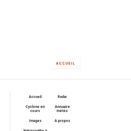
ACCUEIL
Accueil
Radar
Cyclone en
Annuaire
cours
météo
Images
A propos
Naturopathe à