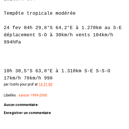
Tempête tropicale modérée
24 fev 04h 29,8°S 64,2°E à 1.270km au S-E
déplacement S-O à 30km/h vents 104km/h
994hPa
10h 30,5°S 63,8°E à 1.310km S-E S-S-O
17km/h 78km/h 998
par
Outils pour prof
at
16:21:00
Libellés :
saison 1999-2000
Aucun commentaire:
Enregistrer un commentaire