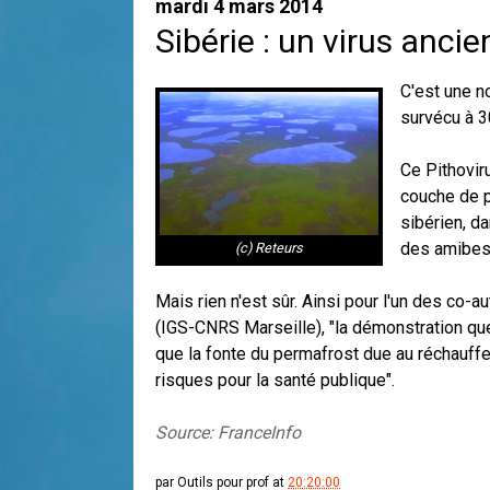
mardi 4 mars 2014
Sibérie : un virus ancie
C'est une n
survécu à 3
Ce Pithovir
couche de p
sibérien, d
des amibes 
(c) Reteurs
Mais rien n'est sûr. Ainsi pour l'un des co-
(IGS-CNRS Marseille), "la démonstration que
que la fonte du permafrost due au réchauffe
risques pour la santé publique".
Source: FranceInfo
par
Outils pour prof
at
20:20:00