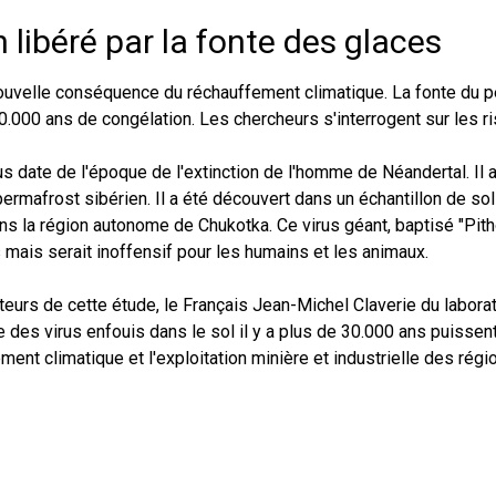
n libéré par la fonte des glaces
ouvelle conséquence du réchauffement climatique. La fonte du pe
0.000 ans de congélation. Les chercheurs s'interrogent sur les ri
us date de l'époque de l'extinction de l'homme de Néandertal. Il
ermafrost sibérien. Il a été découvert dans un échantillon de so
ans la région autonome de Chukotka. Ce virus géant, baptisé "Pitho
mais serait inoffensif pour les humains et les animaux.
auteurs de cette étude, le Français Jean-Michel Claverie du labor
 des virus enfouis dans le sol il y a plus de 30.000 ans puissent
ment climatique et l'exploitation minière et industrielle des rég