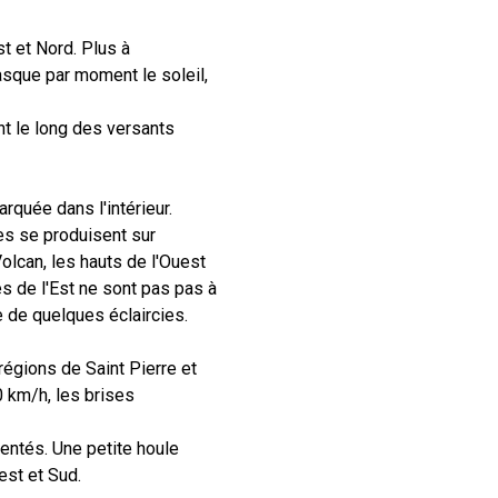
st et Nord. Plus à
asque par moment le soleil,
nt le long des versants
rquée dans l'intérieur.
s se produisent sur
lcan, les hauts de l'Ouest
s de l'Est ne sont pas pas à
e de quelques éclaircies.
régions de Saint Pierre et
0 km/h, les brises
ventés. Une petite houle
est et Sud.