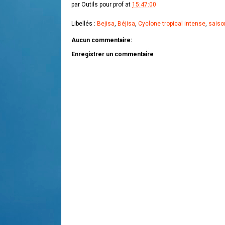
par
Outils pour prof
at
15:47:00
Libellés :
Bejisa
,
Béjisa
,
Cyclone tropical intense
,
saiso
Aucun commentaire:
Enregistrer un commentaire