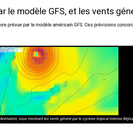
ar le modèle GFS, et les vents gén
ctoire prévue par le modèle américain GFS. Ces prévisions conc
Animation, nous montrant les vents généré par le cyclone tropical intense Béjis