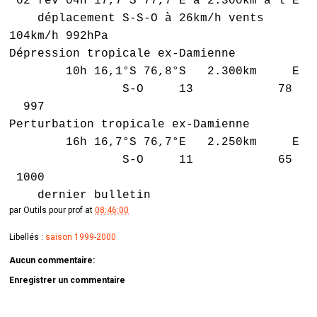
02 fev 04h 17,7°S 77,7°E à 2.300km à l'E
déplacement S-S-O à 26km/h vents
104km/h 992hPa
Dépression tropicale ex-Damienne
10h 16,1°S 76,8°S 2.300km E
S-O 13 78
997
Perturbation tropicale ex-Damienne
16h 16,7°S 76,7°E 2.250km E
S-O 11 65
1000
dernier bulletin
par
Outils pour prof
at
08:46:00
Libellés :
saison 1999-2000
Aucun commentaire:
Enregistrer un commentaire